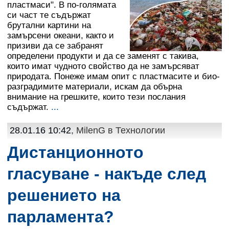
пластмаси". В по-голямата
си част те съдържат
брутални картини на
замърсени океани, както и
призиви да се забранят
определени продукти и да се заменят с такива,
които имат чудното свойство да не замърсяват
природата. Понеже имам опит с пластмасите и био-
разградимите материали, искам да обърна
внимание на грешките, които тези послания
съдържат.
...
28.01.16 10:42
, MilenG в
Технологии
Дистанционното
гласуване - накъде след
решението на
парламента?