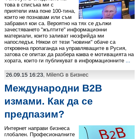
това в списъка ми с
приятели има поне 100-тина,
които не познавам или съм
забравил кои са. Вероятно на тях се дължи
зачестяването "жълтите" информационни
материали, които заливат нюзфийда ми
напоследък. Някои от тези "новини" обаче са
откровена пропаганда на управляващите в Русия,
затова се опитах да разбера каква е мотивацията на
хората, които ги публикуват в информационните
...
26.09.15 16:23
, MilenG в
Бизнес
Международни B2B
измами. Как да се
прeдпазим?
Интернет направи бизнеса
глобален. Професионалните