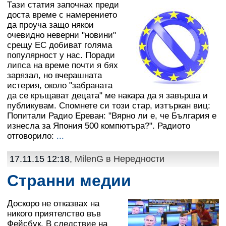
Тази статия започнах преди
доста време с намерението
да проуча защо някои
очевидно неверни "новини"
срещу ЕС добиват голяма
популярност у нас. Поради
липса на време почти я бях
зарязал, но вчерашната
истерия, около "забраната
да се кръщават децата" ме накара да я завърша и
публикувам. Спомнете си този стар, изтъркан виц:
Попитали Радио Ереван: "Вярно ли е, че България е
изнесла за Япония 500 компютъра?". Радиото
отговорило:
...
17.11.15 12:18
, MilenG в
Нередности
Странни медии
Доскоро не отказвах на
никого приятелство във
Фейсбук. В следствие на