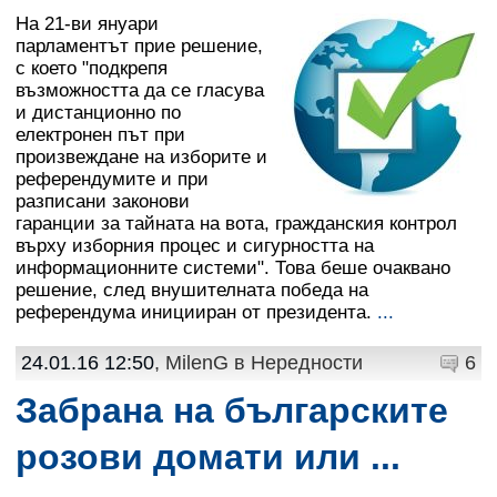
На 21-ви януари
парламентът прие решение,
с което "подкрепя
възможността да се гласува
и дистанционно по
електронен път при
произвеждане на изборите и
референдумите и при
разписани законови
гаранции за тайната на вота, гражданския контрол
върху изборния процес и сигурността на
информационните системи". Това беше очаквано
решение, след внушителната победа на
референдума иницииран от президента.
...
24.01.16 12:50
, MilenG в
Нередности
6
Забрана на българските
розови домати или ...